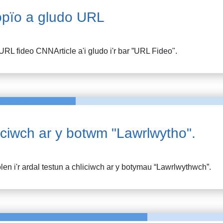
pïo a gludo URL
URL fideo
CNNArticle
a'i gludo i'r bar ”URL Fideo".
iciwch ar y botwm "Lawrlwytho".
en i'r ardal testun a chliciwch ar y botymau “Lawrlwythwch”.