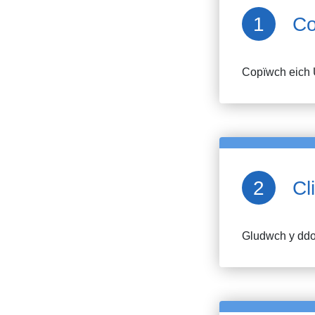
Co
Copïwch eich 
Cl
Gludwch y ddol