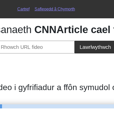
Cartref
Safleoedd â Chymorth
anaeth
CNNArticle cael 
Lawrlwythwch
ideo i gyfrifiadur a ffôn symudol