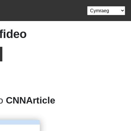
fideo
 o
CNNArticle