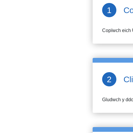
Co
Copïwch eich 
Cl
Gludwch y ddol