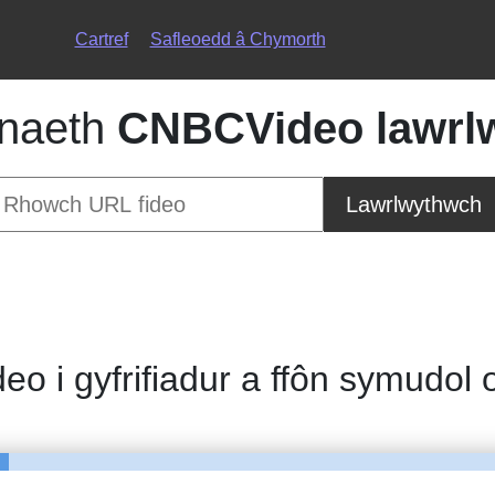
Cartref
Safleoedd â Chymorth
naeth
CNBCVideo lawrl
Lawrlwythwch
deo i gyfrifiadur a ffôn symudol