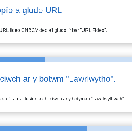
pïo a gludo URL
URL fideo
CNBCVideo
a'i gludo i'r bar ”URL Fideo".
iciwch ar y botwm "Lawrlwytho".
en i'r ardal testun a chliciwch ar y botymau “Lawrlwythwch”.