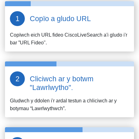
Copïo a gludo URL
Copïwch eich URL fideo
CiscoLiveSearch
a'i gludo i'r
bar ”URL Fideo".
Cliciwch ar y botwm
"Lawrlwytho".
Gludwch y ddolen i'r ardal testun a chliciwch ar y
botymau “Lawrlwythwch”.