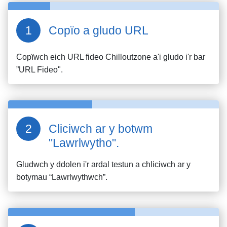
Copïo a gludo URL
Copïwch eich URL fideo
Chilloutzone
a'i gludo i'r bar
”URL Fideo".
Cliciwch ar y botwm
"Lawrlwytho".
Gludwch y ddolen i'r ardal testun a chliciwch ar y
botymau “Lawrlwythwch”.