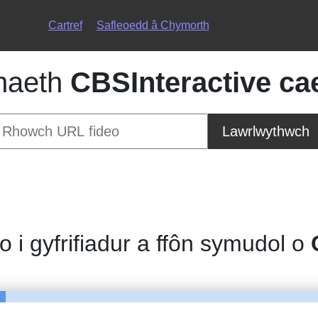
Cartref
Safleoedd â Chymorth
naeth
CBSInteractive cae
Lawrlwythwch
eo i gyfrifiadur a ffôn symudol o