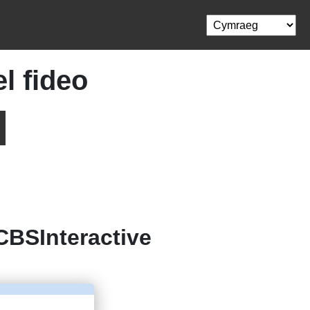
l fideo
CBSInteractive