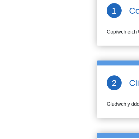
Co
Copïwch eich 
Cl
Gludwch y ddol