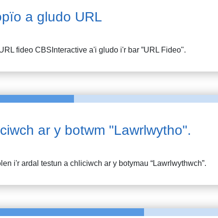
pïo a gludo URL
URL fideo
CBSInteractive
a'i gludo i'r bar ”URL Fideo".
iciwch ar y botwm "Lawrlwytho".
en i'r ardal testun a chliciwch ar y botymau “Lawrlwythwch”.