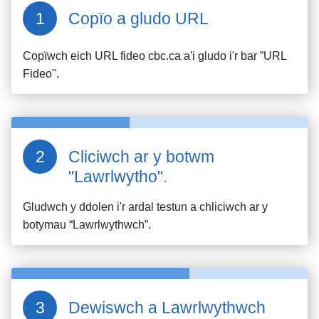
Copïo a gludo URL
Copïwch eich URL fideo
cbc.ca
a'i gludo i'r bar ”URL
Fideo".
Cliciwch ar y botwm
"Lawrlwytho".
Gludwch y ddolen i'r ardal testun a chliciwch ar y
botymau “Lawrlwythwch”.
Dewiswch a Lawrlwythwch