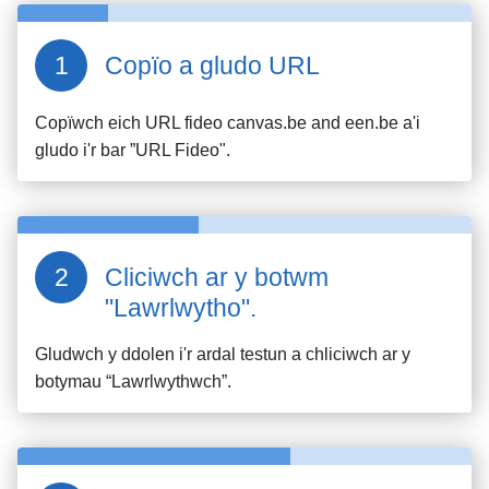
Copïo a gludo URL
Copïwch eich URL fideo
canvas.be and een.be
a'i
gludo i'r bar ”URL Fideo".
Cliciwch ar y botwm
"Lawrlwytho".
Gludwch y ddolen i'r ardal testun a chliciwch ar y
botymau “Lawrlwythwch”.