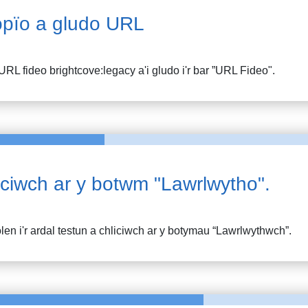
pïo a gludo URL
URL fideo
brightcove:legacy
a'i gludo i'r bar ”URL Fideo".
iciwch ar y botwm "Lawrlwytho".
en i'r ardal testun a chliciwch ar y botymau “Lawrlwythwch”.