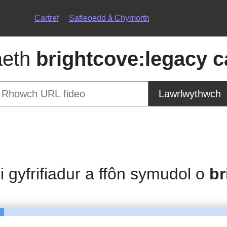
Cartref
Safleoedd â Chymorth
aeth
brightcove:legacy c
Lawrlwythwch
 i gyfrifiadur a ffôn symudol o
br