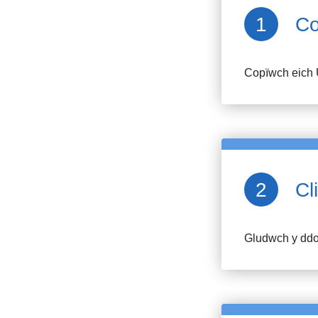
Co
Copïwch eich 
Cl
Gludwch y ddol