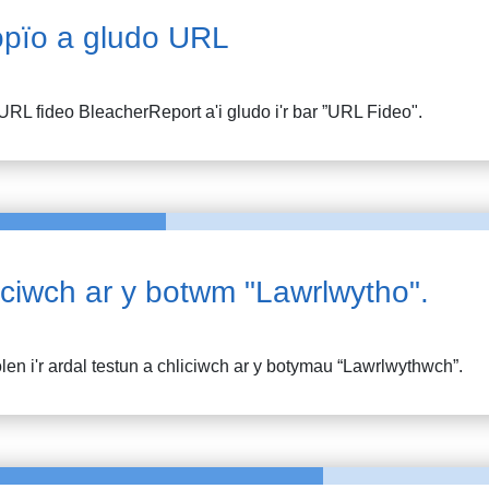
pïo a gludo URL
URL fideo
BleacherReport
a'i gludo i'r bar ”URL Fideo".
iciwch ar y botwm "Lawrlwytho".
en i'r ardal testun a chliciwch ar y botymau “Lawrlwythwch”.