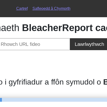
Cartref
Safleoedd â Chymorth
naeth
BleacherReport cae
Lawrlwythwch
o i gyfrifiadur a ffôn symudol o