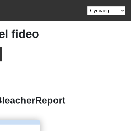
l fideo
BleacherReport