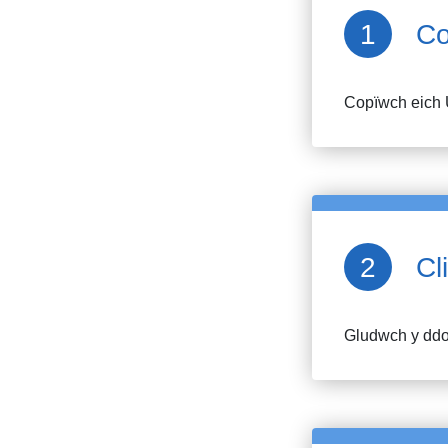
Co
Copïwch eich 
Cl
Gludwch y ddol