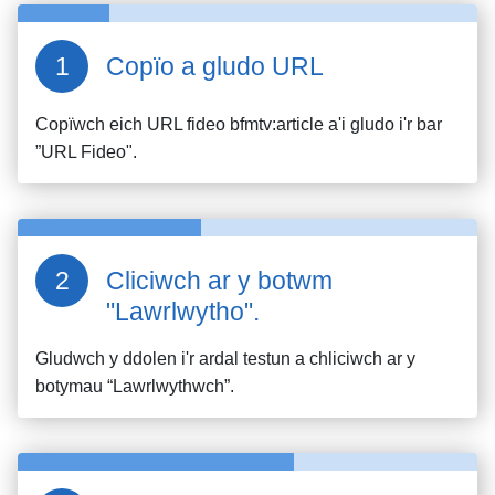
Copïo a gludo URL
Copïwch eich URL fideo
bfmtv:article
a'i gludo i'r bar
”URL Fideo".
Cliciwch ar y botwm
"Lawrlwytho".
Gludwch y ddolen i'r ardal testun a chliciwch ar y
botymau “Lawrlwythwch”.