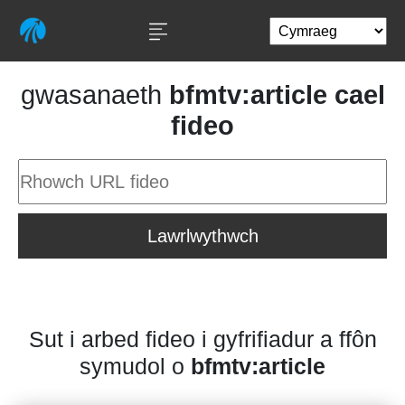
gwasanaeth
bfmtv:article cael
fideo
Lawrlwythwch
Sut i arbed fideo i gyfrifiadur a ffôn
symudol o
bfmtv:article