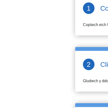
Co
Copïwch eich 
Cl
Gludwch y ddol