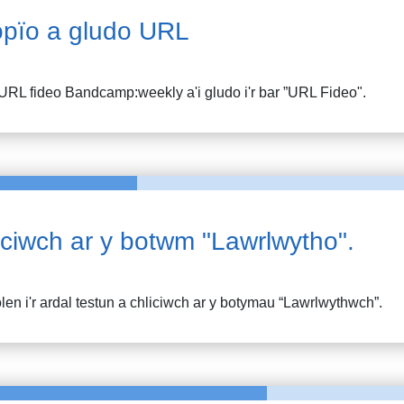
pïo a gludo URL
URL fideo
Bandcamp:weekly
a'i gludo i'r bar ”URL Fideo".
iciwch ar y botwm "Lawrlwytho".
en i'r ardal testun a chliciwch ar y botymau “Lawrlwythwch”.