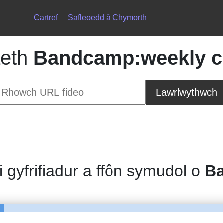
Cartref
Safleoedd â Chymorth
eth
Bandcamp:weekly ca
Lawrlwythwch
 i gyfrifiadur a ffôn symudol o
B