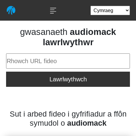
gwasanaeth
audiomack
lawrlwythwr
Lawrlwythwch
Sut i arbed fideo i gyfrifiadur a ffôn
symudol o
audiomack