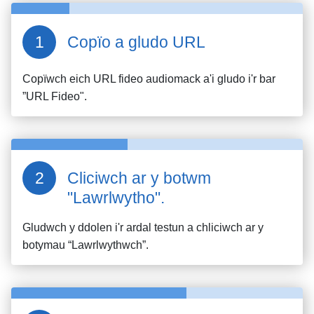
Copïo a gludo URL
Copïwch eich URL fideo
audiomack
a'i gludo i'r bar
”URL Fideo".
Cliciwch ar y botwm
"Lawrlwytho".
Gludwch y ddolen i'r ardal testun a chliciwch ar y
botymau “Lawrlwythwch”.