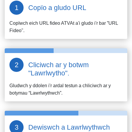
Copïo a gludo URL
Copïwch eich URL fideo
ATVAt
a'i gludo i'r bar ”URL
Fideo".
Cliciwch ar y botwm
"Lawrlwytho".
Gludwch y ddolen i'r ardal testun a chliciwch ar y
botymau “Lawrlwythwch”.
Dewiswch a Lawrlwythwch