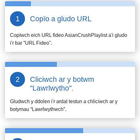
Copïo a gludo URL
Copïwch eich URL fideo
AsianCrushPlaylist
a'i gludo
i'r bar ”URL Fideo".
Cliciwch ar y botwm
"Lawrlwytho".
Gludwch y ddolen i'r ardal testun a chliciwch ar y
botymau “Lawrlwythwch”.