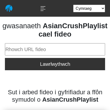
gwasanaeth
AsianCrushPlaylist
cael fideo
Lawrlwythwch
Sut i arbed fideo i gyfrifiadur a ffôn
symudol o
AsianCrushPlaylist