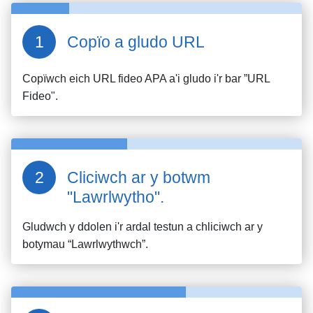
Copïo a gludo URL
Copïwch eich URL fideo
APA
a'i gludo i'r bar ”URL
Fideo".
Cliciwch ar y botwm
"Lawrlwytho".
Gludwch y ddolen i'r ardal testun a chliciwch ar y
botymau “Lawrlwythwch”.