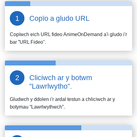
Copïo a gludo URL
Copïwch eich URL fideo
AnimeOnDemand
a'i gludo i'r
bar ”URL Fideo".
Cliciwch ar y botwm
"Lawrlwytho".
Gludwch y ddolen i'r ardal testun a chliciwch ar y
botymau “Lawrlwythwch”.