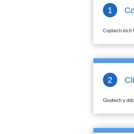
Co
Copïwch eich 
Cl
Gludwch y ddol