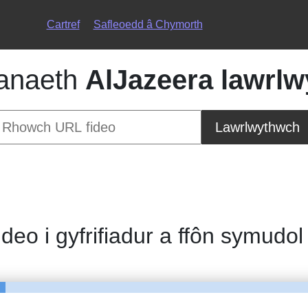
Cartref
Safleoedd â Chymorth
anaeth
AlJazeera lawrlw
Lawrlwythwch
ideo i gyfrifiadur a ffôn symudo