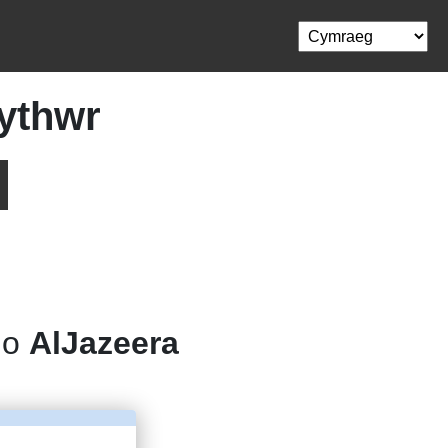
ythwr
l o
AlJazeera