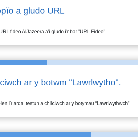
pïo a gludo URL
URL fideo
AlJazeera
a'i gludo i'r bar ”URL Fideo".
iciwch ar y botwm "Lawrlwytho".
en i'r ardal testun a chliciwch ar y botymau “Lawrlwythwch”.