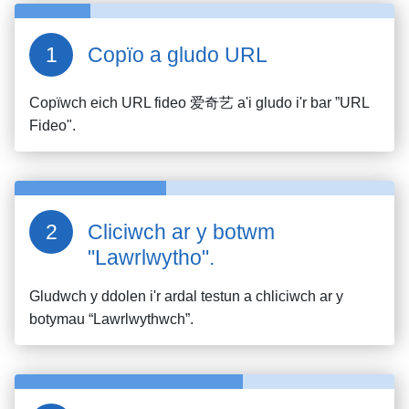
Copïo a gludo URL
Copïwch eich URL fideo
爱奇艺
a'i gludo i'r bar ”URL
Fideo".
Cliciwch ar y botwm
"Lawrlwytho".
Gludwch y ddolen i'r ardal testun a chliciwch ar y
botymau “Lawrlwythwch”.