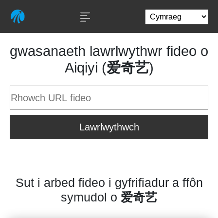
gwasanaeth lawrlwythwr fideo o
Aiqiyi (
爱奇艺
)
Lawrlwythwch
Sut i arbed fideo i gyfrifiadur a ffôn
symudol o
爱奇艺