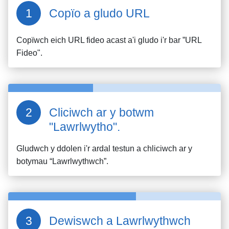
Copïo a gludo URL
Copïwch eich URL fideo
acast
a'i gludo i'r bar ”URL
Fideo".
Cliciwch ar y botwm
"Lawrlwytho".
Gludwch y ddolen i'r ardal testun a chliciwch ar y
botymau “Lawrlwythwch”.
Dewiswch a Lawrlwythwch