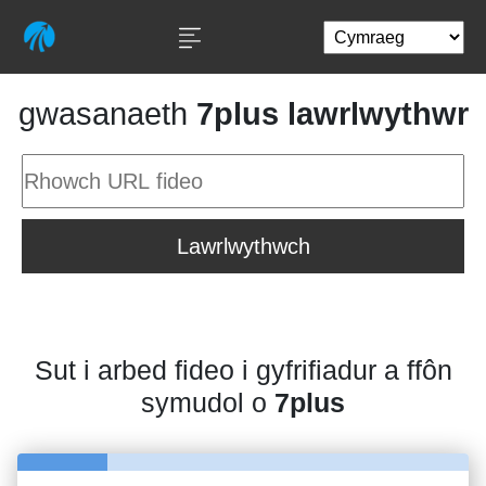
gwasanaeth
7plus lawrlwythwr
Lawrlwythwch
Sut i arbed fideo i gyfrifiadur a ffôn
symudol o
7plus