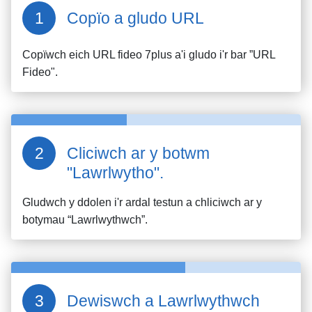
Copïo a gludo URL
Copïwch eich URL fideo
7plus
a'i gludo i'r bar ”URL
Fideo".
Cliciwch ar y botwm
"Lawrlwytho".
Gludwch y ddolen i'r ardal testun a chliciwch ar y
botymau “Lawrlwythwch”.
Dewiswch a Lawrlwythwch