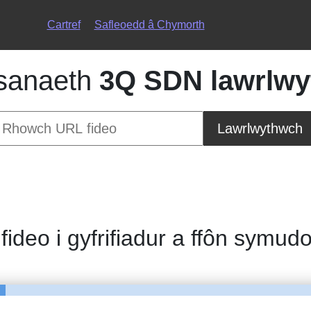
Cartref
Safleoedd â Chymorth
sanaeth
3Q SDN lawrlwy
Lawrlwythwch
 fideo i gyfrifiadur a ffôn symud