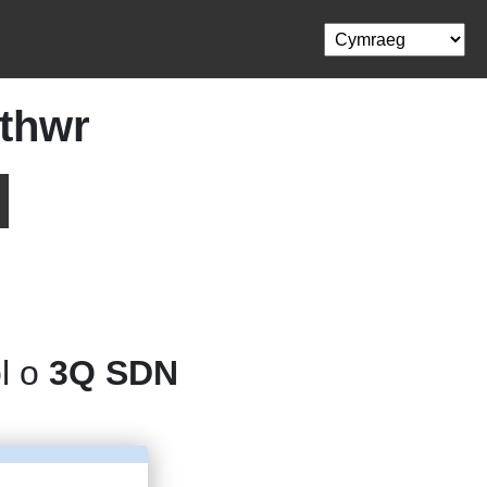
thwr
ol o
3Q SDN