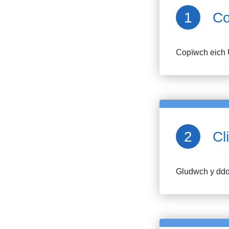
Co
Copïwch eich 
Cl
Gludwch y ddol