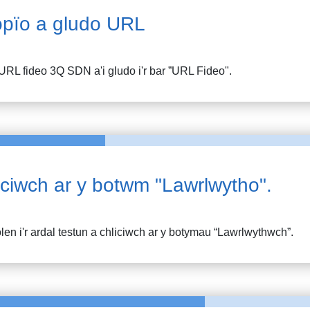
pïo a gludo URL
URL fideo
3Q SDN
a'i gludo i'r bar ”URL Fideo".
iciwch ar y botwm "Lawrlwytho".
en i'r ardal testun a chliciwch ar y botymau “Lawrlwythwch”.