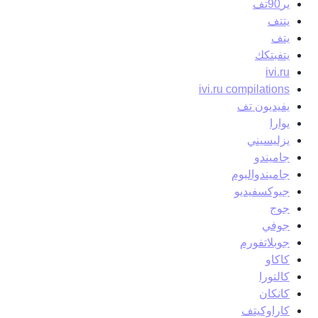
ير90تف
يتتف
يتف
يتفبتكك
ivi.ru
ivi.ru compilations
يفيديون تف
يوارا
يزليسيني
جاميندو
جاميندوالبوم
جيوكسفيديو
جوج
جوفي
جوبلاتفورم
كاكاو
كالتورا
كانكان
كاراوكيتف