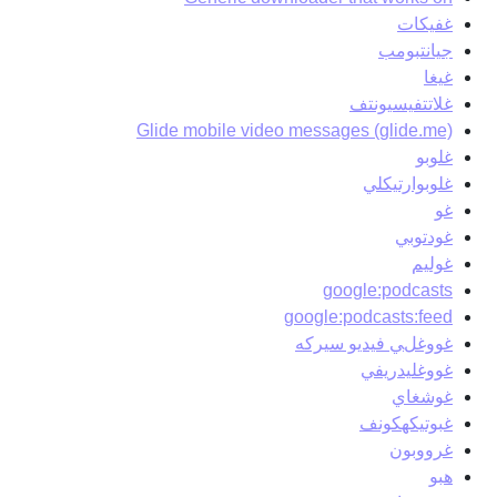
غفيكات
جيانتبومب
غيغا
غلاتتفيسيونتف
Glide mobile video messages (glide.me)
غلوبو
غلوبوارتيكلي
غو
غودتوبي
غوليم
google:podcasts
google:podcasts:feed
غووغلي فيديو سيركه
غووغليدريفي
غوشغاي
غبوتيكهكونف
غرووبون
هبو