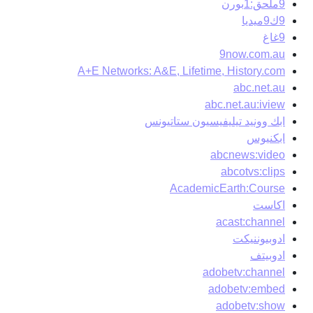
9ملحق:1بورن
9ك9ميديا
9غاغ
9now.com.au
A+E Networks: A&E, Lifetime, History.com
abc.net.au
abc.net.au:iview
ابك وونيد تيليفيسيون ستاتيونس
ابكنيوس
abcnews:video
abcotvs:clips
AcademicEarth:Course
اكاست
acast:channel
ادوبيوننيكت
ادوبيتف
adobetv:channel
adobetv:embed
adobetv:show