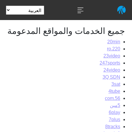
جميع الخدمات والمواقع المدعومة
20min
220.ro
23video
247sports
24video
3Q SDN
3sat
4tube
56.com
5مين
6play
7plus
8tracks