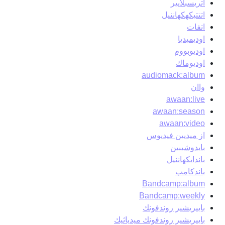
اتريسبلايير
اتتتيكهكهاننيل
اتفات
اوديميديا
اوديوبووم
اوديوماك
audiomack:album
واان
awaan:live
awaan:season
awaan:video
از ميديين فيديوس
بايدوشيبين
باندايكهاننيل
باندكامب
Bandcamp:album
Bandcamp:weekly
باييريشير روندفونك
باييريشير روندفونك ميدياثيك