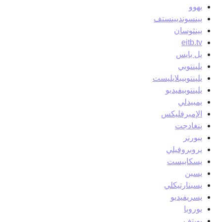
يهوو
يينسونديينستف
يينثوسان
eitb.tv
يل بايس
يلينتوبي
يلينتوبيبلايليست
يلينتوبيفيديو
يمبيدلي
الإمبرفليكس
ينغادجت
يبورنر
يروبروفيلي
يسكابيست
يسبن
يسبنارتيكلي
يسريفيديو
يوروبا
يويتف