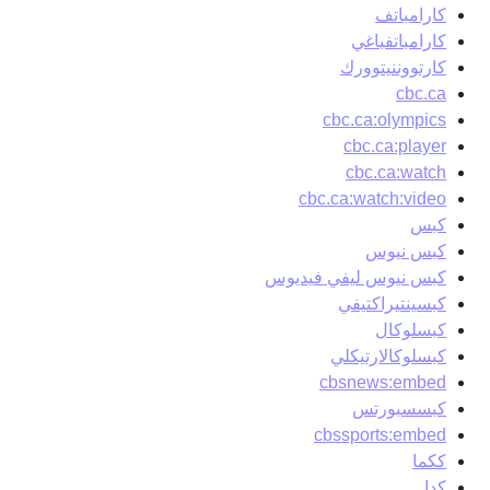
كارامباتف
كارامباتفباغي
كارتووننيتوورك
cbc.ca
cbc.ca:olympics
cbc.ca:player
cbc.ca:watch
cbc.ca:watch:video
كبس
كبس نيوس
كبس نيوس ليفي فيديوس
كبسينتيراكتيفي
كبسلوكال
كبسلوكالارتيكلي
cbsnews:embed
كبسسبورتس
cbssports:embed
ككما
كدا