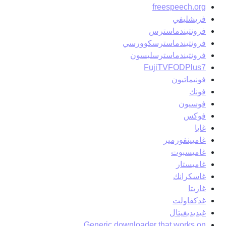
freespeech.org
فريشليفي
فرونتيندماسترس
فرونتيندماسترسكوورسي
فرونتيندماسترسليسون
FujiTVFODPlus7
فونيماتيون
فونك
فوسيون
فوكس
غايا
غاميينفورمير
غاميسبوت
غاميستار
غاسكرانك
غازيتا
غدكفاولت
غيديديغيتال
Generic downloader that works on