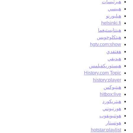
هيرثيسات
هييسي
هيلبورنو
helsinki.fi
هينتايستيغما
هيتكلوخويس
hgtv.com:show
هغتفدي
هيديفي
هيستوريكفيلمس
History.com Topic
history:player
هيتبوكس
hitbox:live
هيتريكورد
هورنبونني
هوتنيويفوب
هوتستار
hotstar:playlist