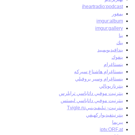
iheartradio:podcast
يمغور
imgur:album
imgur:gallery
ينا
ينك
يندافيديويمبيد
ينفوك
ينستاغرام
ينستاغرام هاشتاغ سيركه
ينستاغرام وسير بروفيلي
ينترنازيونالي
ينترنيت موفيي داتاباسي ترايلرس
ينترنيت موفيي داتاباسي ليستس
ينترنيت- تيليفيدينييTvigle.ru
ينترنيتفيديواركهيفي
يبريما
iptv.ORF.at