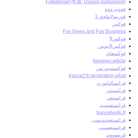
Folketinget (ft.dk; Danish parliament)
فووتيرووم
فورمولاملحق:1
فوكس
Fox News and Fox Business
فوكس9
فوكس9نيوس
فوكسغاي
foxnews:article
فوكسسبورتس
france2.fr:generation-what
فرانسكولتوري
فرانسينتر
فرانستف
فرانستفيمبيد
francetvinfo.fr
فرانستفجيونيسي
فرانستفسيتي
فريسووند