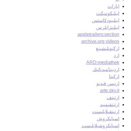
ابارات
اببليكوننيكت
اببليبودكاستس
اببليترايلرس
appletrailers:section
archive.org videos
اركبوبليشينغ
ارد
ARD:mediathek
اردبيتاميدياثيك
اركينا
ارنيس فيديو
arte.sky.it
ارتيتف
ارتيتفيمبيد
ارتيتفبلايليست
اسيانكروش
اسيانكروشبلايليست