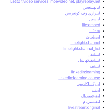
LetitBit video services: moevideo.net, playreplay.net
ليانهيينغيين
ليبراري وف كونغريس
ليبسين
life:embed
Life.ru
ليميليايت
limelight:channel
limelight:channel_list
لينيليفي
لينيليفيكهاننيل
لينيتف
linkedin:learning
linkedin:learning:course
لينوكساكاديمي
ليتف
ليفيجوورنال
ليفيستريام
livestream:original