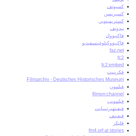
كسبوتف
كسبريسن
كستريميتوبي
ييدوتف
فاكيبووك
فاكيبووكبلوغينسفيديو
faz.net
fc2
fc2:embed
فكزينيت
Filmarchiv - Deutsches Historisches Museum
فيلمون
filmon:channel
فيلمويب
فيفيتهيرتيييايت
فيفيتف
فليكر
fm4.orf.at stories