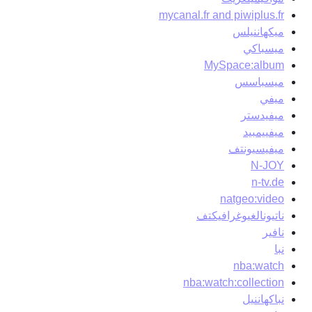
mycanal.fr and piwiplus.fr
ميكهاننيلس
ميسباكي
MySpace:album
ميسباسس
ميفي
ميفيدستر
ميفييمبيد
ميفيسيونتف
N-JOY
n-tv.de
natgeo:video
ناتيونالغيوغرافيكتف
نافير
نبا
nba:watch
nba:watch:collection
نباكهاننيل