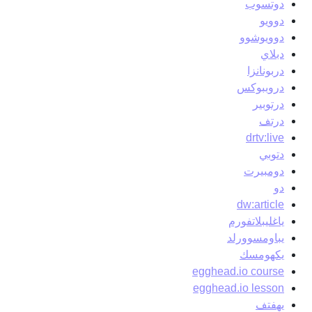
دوتسوب
دوويو
دوويوشوو
دبلاي
دربونانزا
دروببوكس
درتوبير
درتف
drtv:live
دتوبي
دومبيرت
دو
dw:article
ياغليبلاتفورم
يباومسوورلد
يكهومسك
egghead.io course
egghead.io lesson
يهفتف