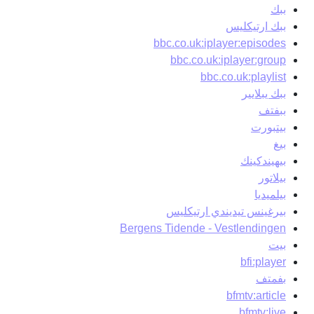
ببك
ببك ارتيكليس
bbc.co.uk:iplayer:episodes
bbc.co.uk:iplayer:group
bbc.co.uk:playlist
ببك يبلايير
ببفتف
بيتبورت
بيغ
بيهيندكينك
بيلاتور
بيلميديا
بيرغينس تيديندي ارتيكليس
Bergens Tidende - Vestlendingen
بيت
bfi:player
بفمتف
bfmtv:article
bfmtv:live