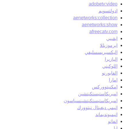
adobetv:video
ادولتسويم
aenetworks:collection
aenetworks:show
afreecatv.com
ايقييي
ايرموزيللا
اليكسبريسسليفي
اليازيرا
اللوكيني
الفابورنو
امارا
امكنيتووركس
اميريكاستيستكيتشين
اميريكاستيستكيتشينسياسون
انيمي ديغيتال نيتوورك
انيميونديماند
انفاتو
ابا