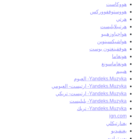
هووكاست
هووستوففووركس
هرتي
هرتيبلايليست
هواجياوزهيبو
هواشيكسينوين
هوففينغتون بوست
هونغاما
هونغاماسونغ
هيبيم
Yandeks.Muzyka- العبوم
Yandeks.Muzyka- ارتيست- العبومي
Yandeks.Muzyka- ارتيست- تريكي
Yandeks.Muzyka- بليليست
Yandeks.Muzyka- تريك
ign.com
يغنارتيكلي
يغنفيديو
يهيرتراديو