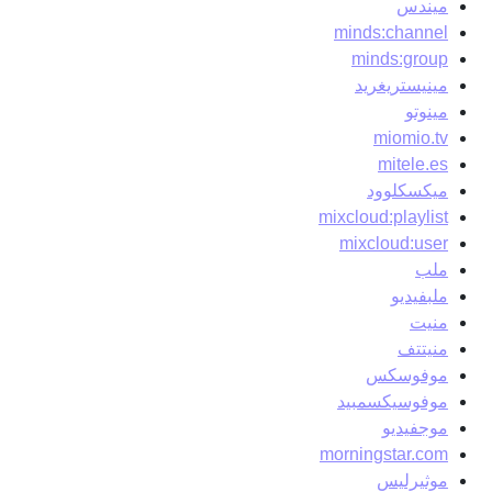
ميندس
minds:channel
minds:group
مينيستريغريد
مينوتو
miomio.tv
mitele.es
ميكسكلوود
mixcloud:playlist
mixcloud:user
ملب
ملبفيديو
منيت
منيتتف
موفوسكس
موفوسيكسمبيد
موجفيديو
morningstar.com
موثيرليس