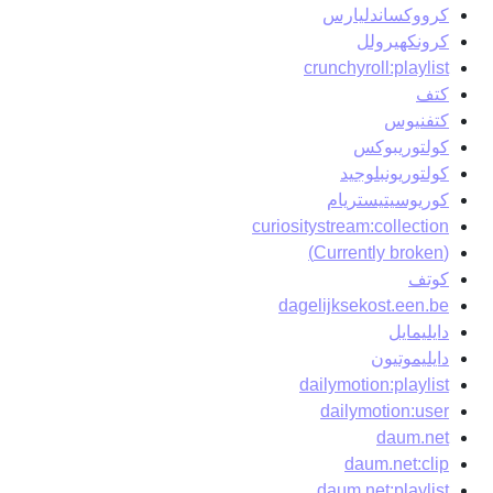
كرووكساندليارس
كرونكهيرولل
crunchyroll:playlist
كتف
كتفنيوس
كولتوريبوكس
كولتوريونبلوجيد
كوريوسيتيستريام
curiositystream:collection
(Currently broken)
كوتف
dagelijksekost.een.be
دايليمايل
دايليموتيون
dailymotion:playlist
dailymotion:user
daum.net
daum.net:clip
daum.net:playlist