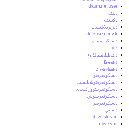
daum.net:user
دبتف
دكتبتف
ديزيربلايليست
defense.gouv.fr
ديموكراسينوو
ديج
ديغيتالليسبياكينغ
ديغيتيكا
ديسكوفيري
ديسكوفيريغو
ديسكوفيريغوبلايليست
ديسكوفيرينتووركسدي
ديسكوفيريبلوس
ديسكوفيريفر
ديسني
dlive:stream
dlive:vod