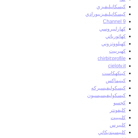
كيسكاتيليفيزي
كيسكاتيليفيزيبورادي
Channel 9
كهارلييروسي
كهاتورباتي
كهيلووتزوني
كهيربيت
chirbit:profile
cielotv.it
كينكهكاست
كينيماكس
كيسكوليفيسيركه
كيسكوليفيسيسيون
كجسو
كليفونتر
كليببيت
كليبرس
كليبسينديكاتي