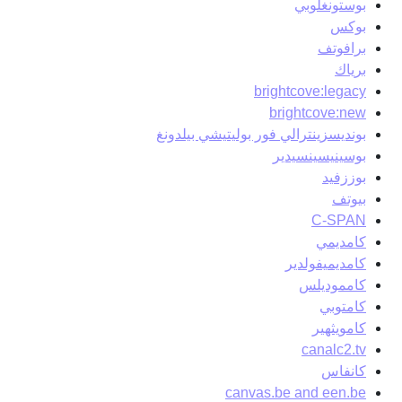
بوستونغلوبي
بوكس
برافوتف
برياك
brightcove:legacy
brightcove:new
بونديسزينترالي فور بوليتيشي بيلدونغ
بوسينيسينسيدير
بوززفيد
بيوتف
C-SPAN
كامديمي
كامديميفولدير
كامموديلس
كامتوبي
كامويثهير
canalc2.tv
كانفاس
canvas.be and een.be