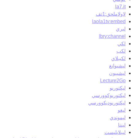
la7.it
لاولاملحق:1تف
laola1tv:embed
لبري
lbry:channel
لكي
لكب
لكببلاي
ليشيوانغ
ليشييون
Lecture2Go
ليكتوريو
ليكتوريوكوورسي
ليكتوريوديكوورسي
ليغو
ليموندي
لينتا
ليبلايليست