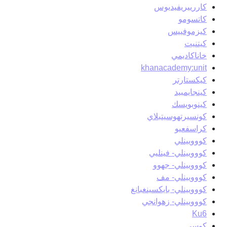
كاررييريفيديوس
كاتسومو
كيزموفييس
كيتنيت
خاناكاديمي
khanacademy:unit
كيكستارتر
كينجايمبيد
كينوبويسك
كونسيرتهوسيتبلاي
كراسفعيو
كووويينلي
كووويينلي- فينليي
كووويينلي- جهوو
كووويينلي- مف
كووويينلي- بايكسينغبانغ
كووويينلي- زهوانجي
Ku6
كوسي