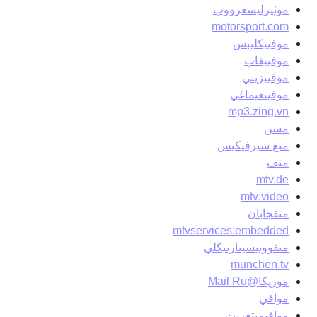
موثيرليسغرووب
motorsport.com
موفييكليبس
موفييفاب
موفييزيني
موفينغيماغي
mp3.zing.vn
مسن
متغ سيرفيكيس
متف
mtv.de
mtv:video
متفجابان
mtvservices:embedded
متفووتيسيتارتيكلي
munchen.tv
موزيكا@Mail.Ru
موافي
موافيميتغريت