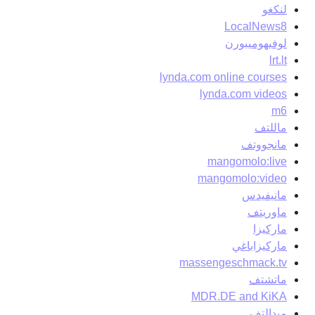
لنكغو
LocalNews8
لوفيهوميبورن
lrt.lt
lynda.com online courses
lynda.com videos
m6
ماللتف
مانجووتف
mangomolo:live
mangomolo:video
مانيفيدس
ماوريتف
ماركيزا
ماركيزاباغي
massengeschmack.tv
ماتشتف
MDR.DE and KiKA
ميدالتف