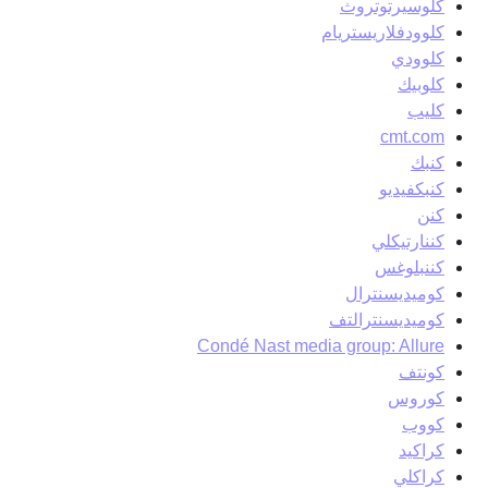
كلوسيرتوتروث
كلوودفلاريستريام
كلوودي
كلوبيك
كليب
cmt.com
كنبك
كنبكفيديو
كنن
كننارتيكلي
كننبلوغس
كوميديسنترال
كوميديسنترالتف
Condé Nast media group: Allure
كونتف
كوروس
كووب
كراكيد
كراكلي